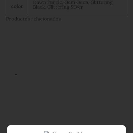
Dawn Purple, Gem Geen, Glittering
color
Black, Glittering Silver
Productos relacionados