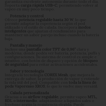
garantiza excelente autonomía durante todo el día.
Soporta
carga rápida USB-C
, permitiendo volver al
vapeo en muy poco tiempo.
Potencia y control
Ofrece
potencia regulable hasta 30 W
, lo que
permite adaptar la experiencia según el pod
utilizado y el estilo de calada. Incorpora
modos
inteligentes
que ajustan el rendimiento para
mantener un sabor parejo incluso cuando la batería
baja.
Pantalla y manejo
Incluye una
pantalla color TFT de 0,96”
clara y
moderna, donde podés ver batería, potencia, puffs y
configuraciones. Su sistema de control es simple e
intuitivo, con botón de disparo y opción de
bloqueo
de seguridad
para evitar activaciones accidentales.
Sabor y tecnología
Integra la tecnología
COREX Mesh
, que mejora la
entrega de sabor, la producción de vapor y extiende
la vida útil del pod. Compatible con
toda la línea de
pods Vaporesso XROS
, lo que lo vuelve muy versátil.
Calada personalizada
Gracias a su
airflow regulable
, permite vapeo
MTL,
RDL o intermedio
, adaptándose a líquidos sales o
freebase según la resistencia elegida. Puede