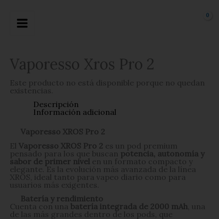
Ir
al
contenido
Vaporesso Xros Pro 2
Este producto no está disponible porque no quedan
existencias.
Descripción
Información adicional
Vaporesso XROS Pro 2
El
Vaporesso XROS Pro 2
es un pod premium
pensado para los que buscan
potencia, autonomía y
sabor de primer nivel
en un formato compacto y
elegante. Es la evolución más avanzada de la línea
XROS, ideal tanto para vapeo diario como para
usuarios más exigentes.
Batería y rendimiento
Cuenta con una
batería integrada de 2000 mAh
, una
de las más grandes dentro de los pods, que