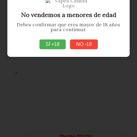
Efectivo
$
42.750
Vaporesso Eco Nano Plus
No vendemos a menores de edad
Este
$
45.000
SELECCIONAR OPCIONES
producto
Debes confirmar que eres mayor de 18 años
tiene
para continuar.
múltiples
variantes.
Las
SÍ +18
NO -18
opciones
se
pueden
elegir
en
la
página
de
producto
Efectivo
$
33.250