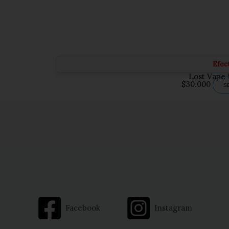
Efec
Lost Vape 
$
30.000
S
Facebook
Instagram