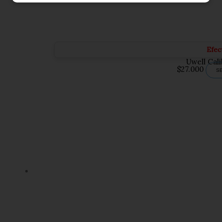
Efec
Uwell Cal
$
27.000
S