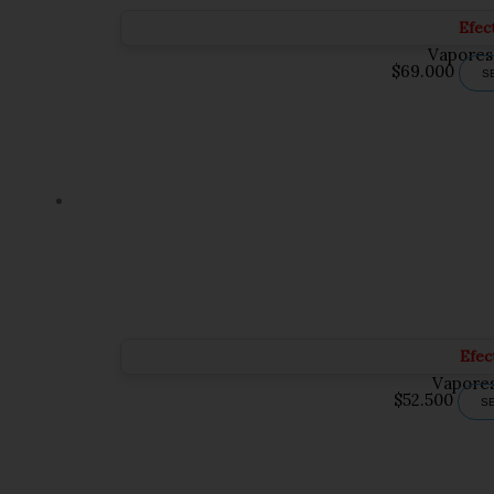
Efec
Vapores
$
69.000
S
Efec
Vapores
$
52.500
S