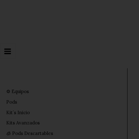
Ir
al
contenido
⚙️ Equipos
Pods
Kit´s Inicio
Kits Avanzados
🧊 Pods Descartables