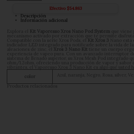
NANO
3
Efectivo
$
54.863
cantidad
Descripción
Información adicional
Explora el
Kit Vaporesso Xros Nano Pod System
que viene 
mecanismo activado por extracción que te permite disfruta
Compatible con la serie Xros Pods, el
Kit Xros 3
Nano está e
indicador LED integrado para notificarle sobre la vida de la
aleaciones de zinc, el
Xros 3 Nano Kit
tiene un cuerpo ergo
experiencia de vapeo pura. Con un avanzado interruptor de
sistema de llenado superior, su Xros Mesh Pod integrado q
ohm/1.2ohm, ofreciendo una producción de vapor y sabor de
vibrantes, el Vaporesso Xros 3 Nano Kit es algo que uste
Azul, naranja, Negro, Rosa, silver, V
color
Productos relacionados