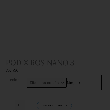
POD X ROS NANO 3
$
57.750
color
Limpiar
POD
X
-
+
AÑADIR AL CARRITO
ROS