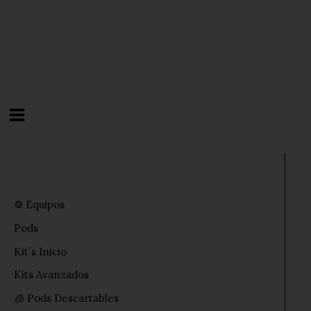
Ir
al
contenido
⚙️ Equipos
Pods
Kit´s Inicio
Kits Avanzados
🧊 Pods Descartables