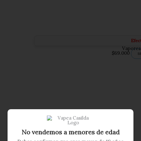
Efec
Vapores
$
69.000
S
No vendemos a menores de edad