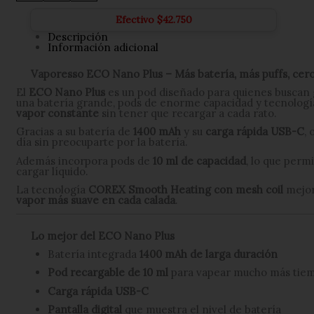
Plus
cantidad
Efectivo
$
42.750
Descripción
Información adicional
Vaporesso ECO Nano Plus – Más batería, más puffs, cer
El
ECO Nano Plus
es un pod diseñado para quienes buscan
una batería grande, pods de enorme capacidad y tecnolog
vapor constante
sin tener que recargar a cada rato.
Gracias a su batería de
1400 mAh
y su
carga rápida USB-C
,
día sin preocuparte por la batería.
Además incorpora pods de
10 ml de capacidad
, lo que per
cargar líquido.
La tecnología
COREX Smooth Heating con mesh coil
mejora
vapor más suave en cada calada
.
Lo mejor del ECO Nano Plus
Batería integrada
1400 mAh de larga duración
Pod recargable de 10 ml
para vapear mucho más tie
Carga rápida USB-C
Pantalla digital
que muestra el nivel de batería