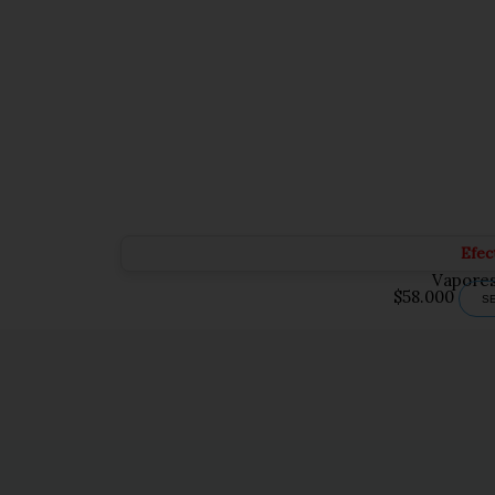
Efec
Vapores
$
58.000
S