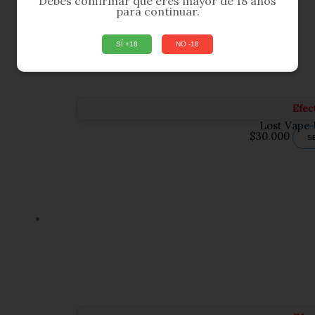
Debes confirmar que eres mayor de 18 años
para continuar.
SÍ +18
NO -18
Efec
Lost Vape 
$
30.000
S