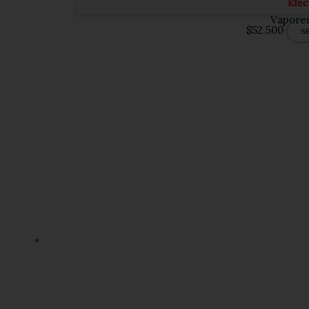
Efec
Vapores
$
52.500
S