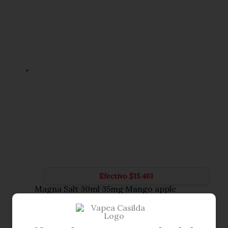
Efectivo
$
15.461
Magna Salt 30ml 35mg Mango apple
$
16.275
AÑADIR AL CARRITO