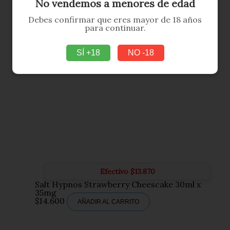
No vendemos a menores de edad
Debes confirmar que eres mayor de 18 años
para continuar.
SÍ +18
NO -18
Efectivo
$
13.870
Salt Hypnos Strawberry Cheescake 30ml x
35mg
$
14.600
AÑADIR AL CARRITO