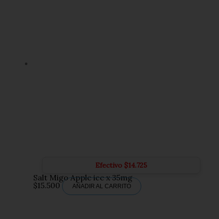
Efectivo
$
14.725
Salt Migo Apple ice x 35mg
$
15.500
AÑADIR AL CARRITO