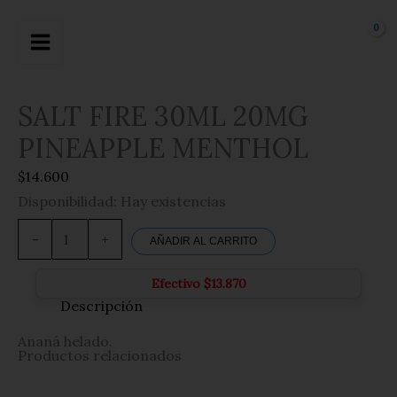
Ir
al
contenido
SALT FIRE 30ML 20MG
PINEAPPLE MENTHOL
$
14.600
Disponibilidad:
Hay existencias
SALT
FIRE
-
+
AÑADIR AL CARRITO
30ML
20MG
PINEAPPLE
Efectivo
$
13.870
MENTHOL
Descripción
cantidad
Ananá helado.
Productos relacionados