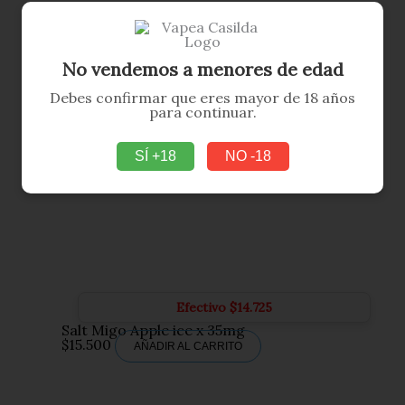
No vendemos a menores de edad
Debes confirmar que eres mayor de 18 años
para continuar.
SÍ +18
NO -18
Efectivo
$
14.725
Salt Migo Apple ice x 35mg
$
15.500
AÑADIR AL CARRITO