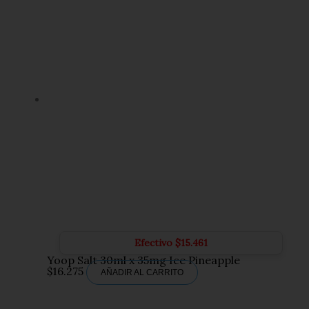
Efectivo
$
15.461
Yoop Salt 30ml x 35mg Ice Pineapple
$
16.275
AÑADIR AL CARRITO