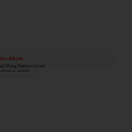
tivo
$
18.240
ml 35mg Buttercream
AÑADIR AL CARRITO