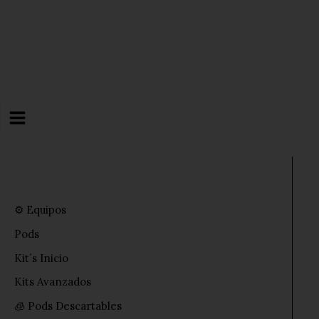
Ir
al
contenido
⚙️ Equipos
Pods
Kit´s Inicio
Kits Avanzados
🧊 Pods Descartables