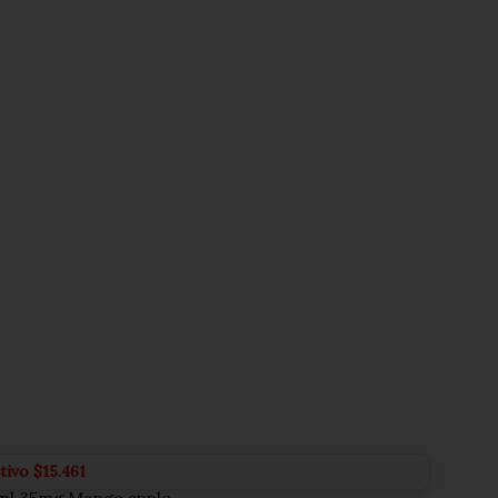
ctivo
$
15.461