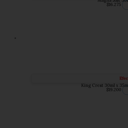
Magna Salt 30
$
16.275
Efec
King Crest 30ml x 35
$
19.200