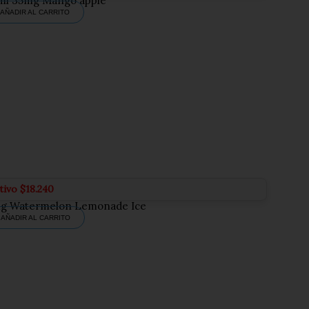
ml 35mg Mango apple
AÑADIR AL CARRITO
tivo
$
18.240
mg Watermelon Lemonade Ice
AÑADIR AL CARRITO