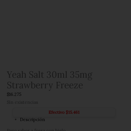
Yeah Salt 30ml 35mg
Strawberry Freeze
$
16.275
Sin existencias
Efectivo
$
15.461
Descripción
Puro sabor a fresa con hielo.