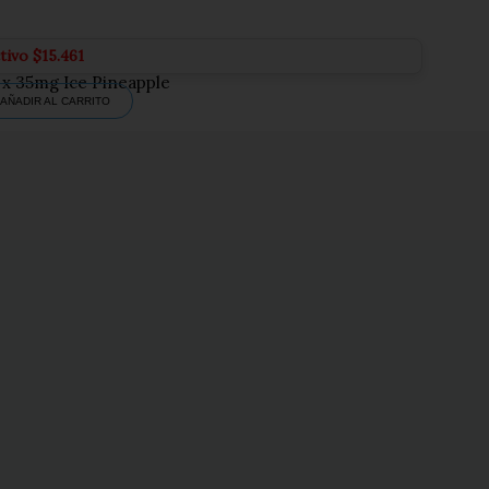
ctivo
$
15.461
 x 35mg Ice Pineapple
AÑADIR AL CARRITO