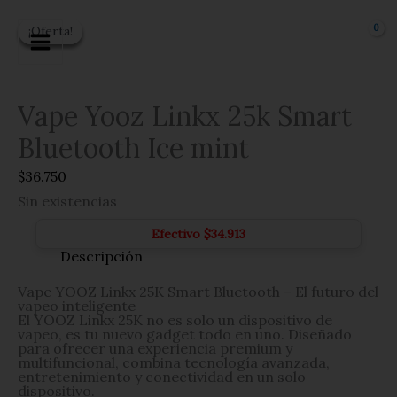
Ir
al
¡Oferta!
¡Oferta!
¡Oferta!
¡Oferta!
contenido
Vape Yooz Linkx 25k Smart
Bluetooth Ice mint
$
36.750
Sin existencias
Efectivo
$
34.913
Descripción
Vape YOOZ Linkx 25K Smart Bluetooth – El futuro del
vapeo inteligente
El YOOZ Linkx 25K no es solo un dispositivo de
vapeo, es tu nuevo gadget todo en uno. Diseñado
para ofrecer una experiencia premium y
multifuncional, combina tecnología avanzada,
entretenimiento y conectividad en un solo
dispositivo.