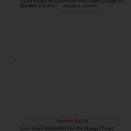
Uwell Prime BG12000 5% Wild White Grape ice
El
El
$
21.000
$
19.000
AÑADIR AL CARRITO
precio
precio
original
actual
era:
es:
$21.000.
$19.000.
Efectivo
$
24.225
Lost Mary M020000 Pro 5% Mango Twist