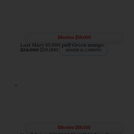
Efectivo
$
19.000
Lost Mary 10.000 puff Green mango
El
El
$
24.000
$
20.000
AÑADIR AL CARRITO
precio
precio
original
actual
era:
es:
$24.000.
$20.000.
Efectivo
$
18.050