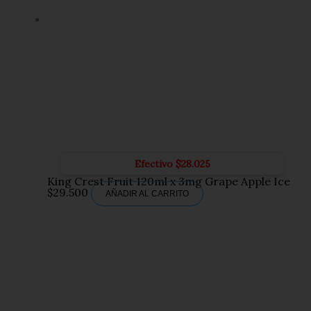
Efectivo
$
28.025
King Crest Fruit 120ml x 3mg Grape Apple Ice
$
29.500
AÑADIR AL CARRITO