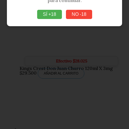
para continuar.
SÍ +18
NO -18
Efectivo
$
28.025
Kings Crest Don Juan Churro 120ml X 3mg
$
29.500
AÑADIR AL CARRITO