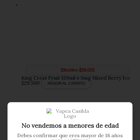
Efectivo
$
28.025
King Crest Fruit 120ml x 3mg Mixed Berry Ice
$
29.500
AÑADIR AL CARRITO
No vendemos a menores de edad
Debes confirmar que eres mayor de 18 años