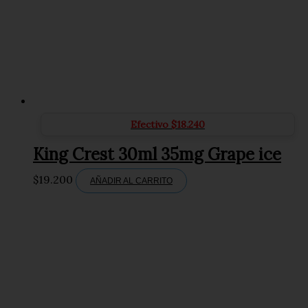
Efectivo
$
18.240
King Crest 30ml 35mg Grape ice
$
19.200
AÑADIR AL CARRITO