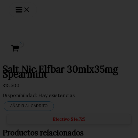
Ir
al
contenido
Salt Nic Elfbar 30mlx35mg
Spearmint
$
15.500
Disponibilidad:
Hay existencias
AÑADIR AL CARRITO
Salt
Nic
Elfbar
Efectivo
$
14.725
30mlx35mg
Spearmint
Productos relacionados
cantidad