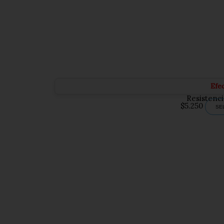
Efe
Resistenci
$
5.250
SE