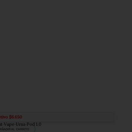
ctivo
$
6.650
t Vape Ursa Pod 1.0
AÑADIR AL CARRITO