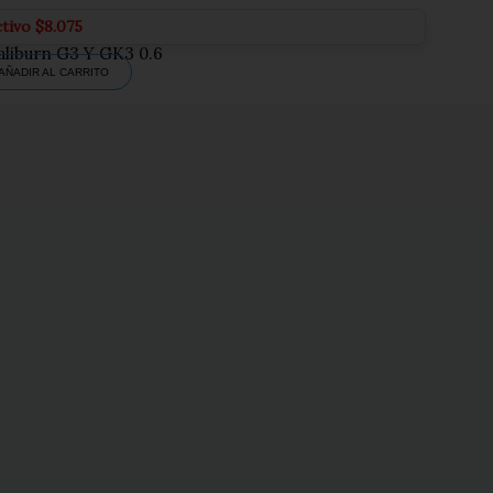
ctivo
$
8.075
aliburn G3 Y GK3 0.6
AÑADIR AL CARRITO