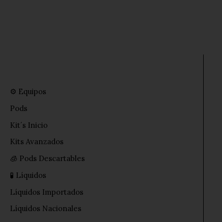
Ir
al
contenido
⚙️ Equipos
Pods
Kit´s Inicio
Kits Avanzados
🧊 Pods Descartables
🧪 Líquidos
Líquidos Importados
Líquidos Nacionales