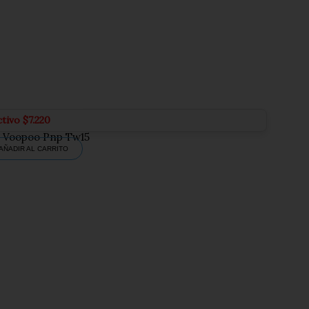
ctivo
$
7.220
a Voopoo Pnp Tw15
AÑADIR AL CARRITO