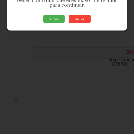
Debes confirmar que eres mayor de 18 años
para continuar.
SÍ +18
NO -18
Efe
Resistenci
$
7.600