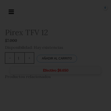
Ir
al
contenido
Pirex TFV 12
$
7.000
Disponibilidad:
Hay existencias
Pirex
TFV
-
+
AÑADIR AL CARRITO
12
cantidad
Efectivo
$
6.650
Productos relacionados