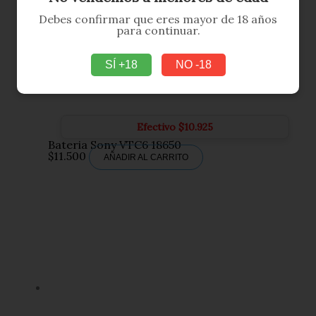
Debes confirmar que eres mayor de 18 años
para continuar.
SÍ +18
NO -18
Efectivo
$
10.925
Bateria Sony VTC6 18650
$
11.500
AÑADIR AL CARRITO