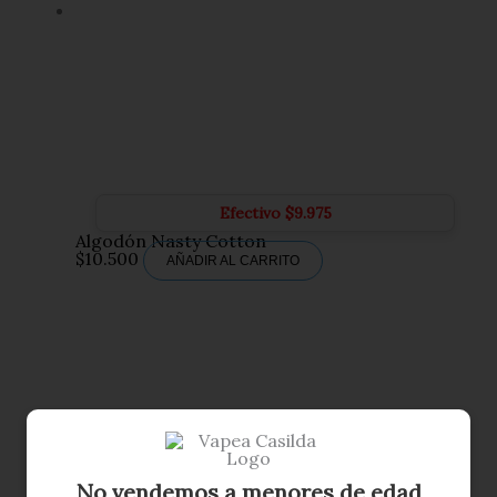
Efectivo
$
9.975
Algodón Nasty Cotton
$
10.500
AÑADIR AL CARRITO
No vendemos a menores de edad