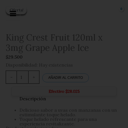
Ir
al
¡Oferta!
¡Oferta!
¡Oferta!
¡Oferta!
¡Oferta!
¡Oferta!
contenido
King Crest Fruit 120ml x
3mg Grape Apple Ice
$
29.500
Disponibilidad:
Hay existencias
King
Crest
-
+
AÑADIR AL CARRITO
Fruit
120ml
x
Efectivo
$
28.025
3mg
Descripción
Grape
Apple
Ice
Delicioso sabor a uvas con manzanas con un
cantidad
estimulante toque helado.
Toque helado refrescante para una
experiencia revitalizante.