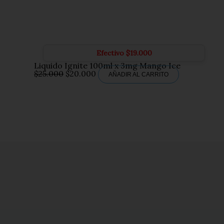
Efectivo
$
19.000
Liquido Ignite 100ml x 3mg Mango Ice
El
El
$
25.000
$
20.000
AÑADIR AL CARRITO
precio
precio
original
actual
era:
es:
$25.000.
$20.000.