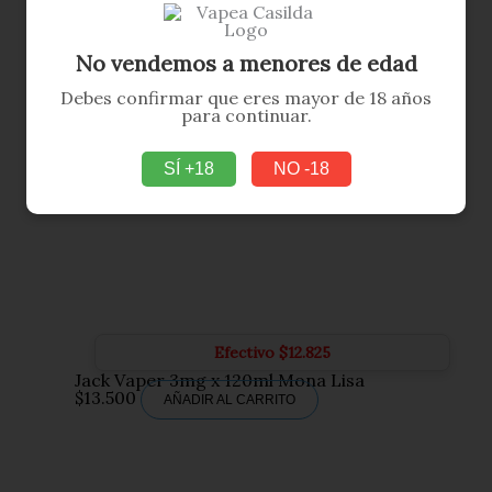
No vendemos a menores de edad
Debes confirmar que eres mayor de 18 años
para continuar.
SÍ +18
NO -18
Efectivo
$
12.825
Jack Vaper 3mg x 120ml Mona Lisa
$
13.500
AÑADIR AL CARRITO