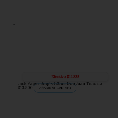
Efectivo
$
12.825
Jack Vaper 3mg x 120ml Don Juan Tenorio
$
13.500
AÑADIR AL CARRITO