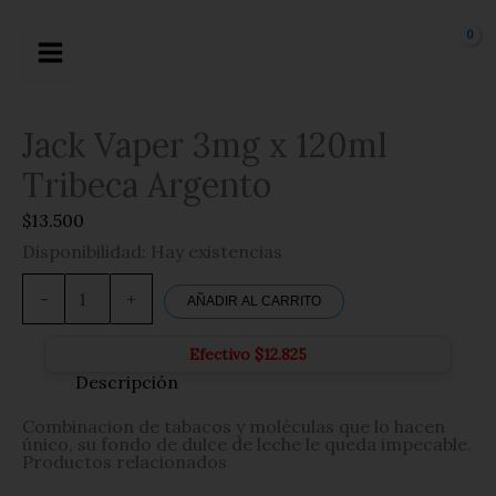
Ir
al
contenido
Jack Vaper 3mg x 120ml
Tribeca Argento
$
13.500
Disponibilidad:
Hay existencias
Jack
Vaper
-
+
AÑADIR AL CARRITO
3mg
x
120ml
Efectivo
$
12.825
Tribeca
Descripción
Argento
cantidad
Combinacion de tabacos y moléculas que lo hacen
único, su fondo de dulce de leche le queda impecable.
Productos relacionados