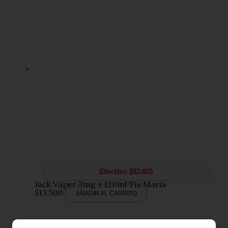
Efectivo
$
12.825
Jack Vaper 3mg x 120ml Tia Maria
$
13.500
AÑADIR AL CARRITO