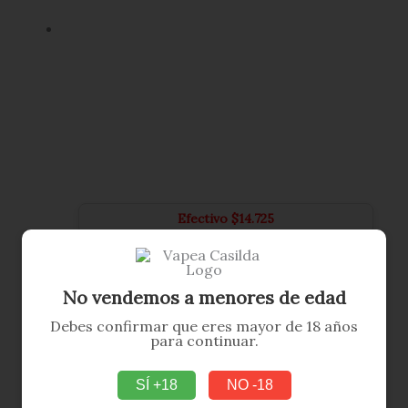
Efectivo
$
14.725
Migo Uvinha Brava 30ml x 20mg
$
15.500
AÑADIR AL CARRITO
No vendemos a menores de edad
Debes confirmar que eres mayor de 18 años
para continuar.
SÍ +18
NO -18