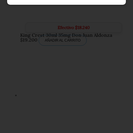
Efectivo
$
18.240
King Crest 30ml 35mg Don Juan Aldonza
$
19.200
AÑADIR AL CARRITO